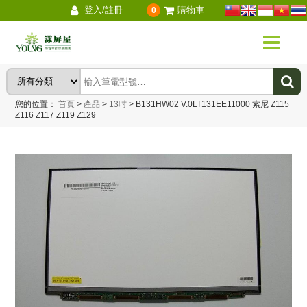
登入/註冊
購物車
0
您的位置：
首頁
>
產品
>
13吋
>
B131HW02 V.0LT131EE11000 索尼 Z115
Z116 Z117 Z119 Z129