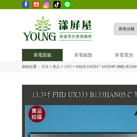
筆電面板
筆電鍵盤
筆電電池
您的位置：
首頁
>
產品
>
13吋
>
ASUS UX333 * UX334F (B框) B13