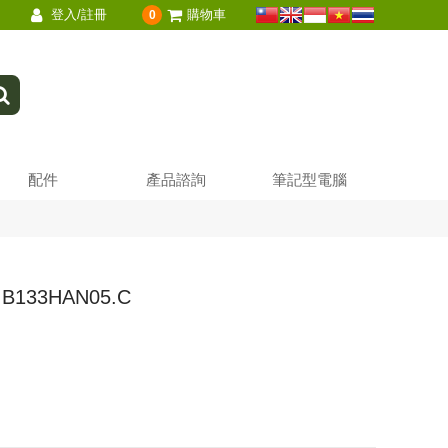
登入/註冊
購物車
0
配件
產品諮詢
筆記型電腦
 B133HAN05.C