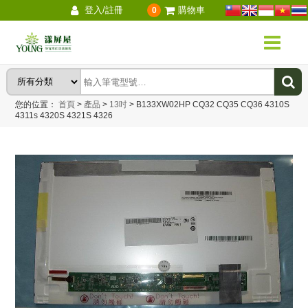
登入/註冊
購物車
0
您的位置：
首頁
>
產品
>
13吋
>
B133XW02HP CQ32 CQ35 CQ36 4310S
4311s 4320S 4321S 4326