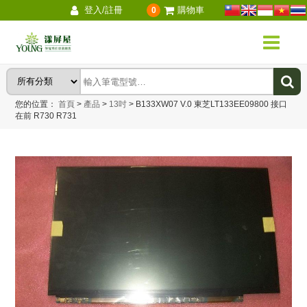
登入/註冊
購物車
0
您的位置：
首頁
>
產品
>
13吋
>
B133XW07 V.0 東芝LT133EE09800 接口
在前 R730 R731