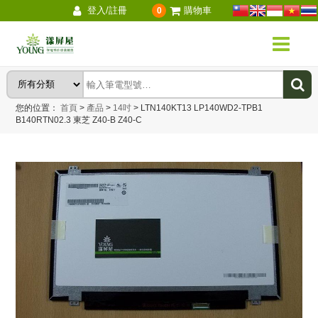
登入/註冊
購物車
0
您的位置：
首頁
>
產品
>
14吋
>
LTN140KT13 LP140WD2-TPB1
B140RTN02.3 東芝 Z40-B Z40-C