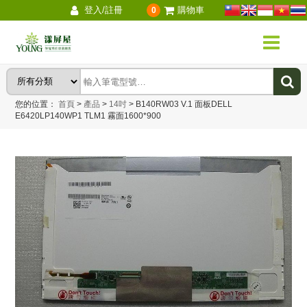
登入/註冊
購物車
0
您的位置：
首頁
>
產品
>
14吋
>
B140RW03 V.1 面板DELL
E6420LP140WP1 TLM1 霧面1600*900