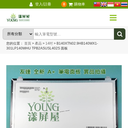
登入/註冊
購物車
0
您的位置：
首頁
>
產品
>
14吋
>
B140XTN02.9HB140WX1-
301LP140WHU TPB2ASUSL402S 面板