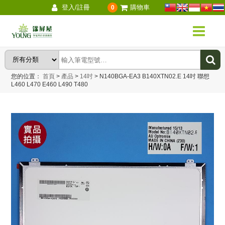
登入/註冊
購物車
0
您的位置：
首頁
>
產品
>
14吋
>
N140BGA-EA3 B140XTN02.E 14吋 聯想
L460 L470 E460 L490 T480