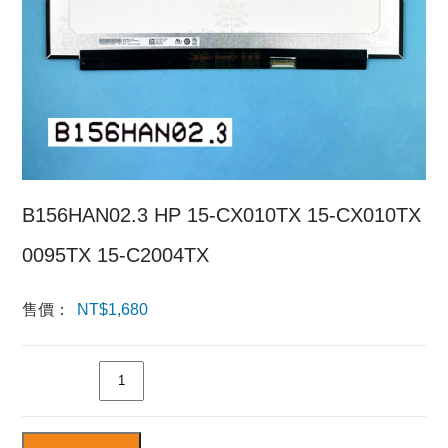
B156HAN02.3 HP 15-CX010TX 15-CX010TX
0095TX 15-C2004TX
售價：
NT$
1,680
數量