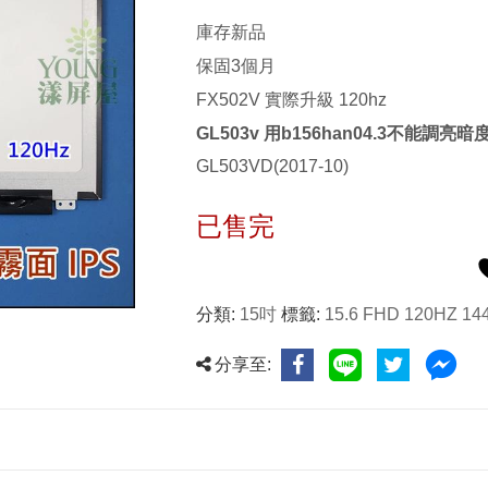
庫存新品
保固3個月
FX502V 實際升級 120hz
GL503v 用b156han04.3不能調亮暗
GL503VD(2017-10)
已售完
分類:
15吋
標籤:
15.6 FHD 120HZ 14
分享至: