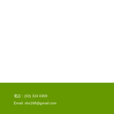
電話：(03) 324 0359
Email: shs168@gmail.com