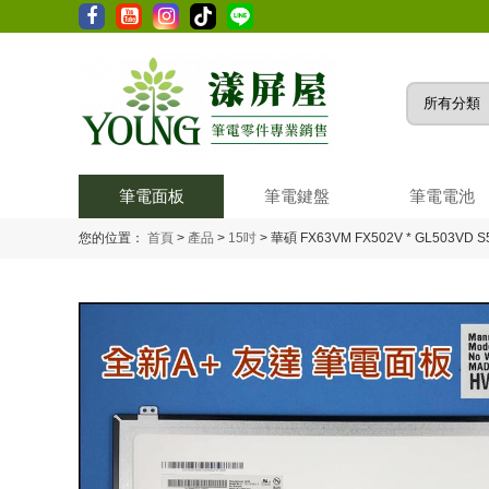
筆電面板
筆電鍵盤
筆電電池
您的位置：
首頁
>
產品
>
15吋
>
華碩 FX63VM FX502V * GL503VD S