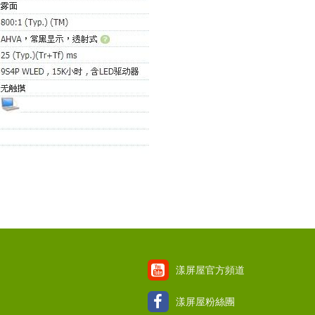
漾屏屋官方頻道
漾屏屋粉絲團