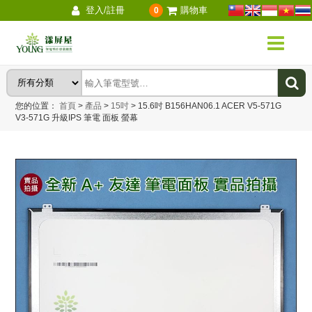
登入/註冊
購物車
0
您的位置：
首頁
>
產品
>
15吋
>
15.6吋 B156HAN06.1 ACER V5-571G
V3-571G 升級IPS 筆電 面板 螢幕