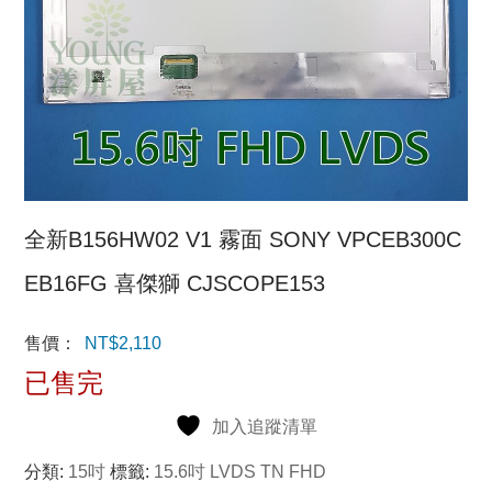
全新B156HW02 V1 霧面 SONY VPCEB300C
EB16FG 喜傑獅 CJSCOPE153
售價：
NT$
2,110
已售完
加入追蹤清單
分類:
15吋
標籤:
15.6吋 LVDS TN FHD