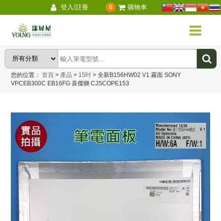
登入/註冊
購物車
0
您的位置：
首頁
>
產品
>
15吋
>
全新B156HW02 V1 霧面 SONY
VPCEB300C EB16FG 喜傑獅 CJSCOPE153