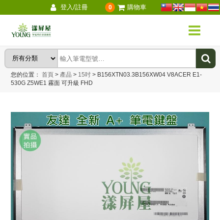
登入/註冊
購物車
0
您的位置：
首頁
>
產品
>
15吋
>
B156XTN03.3B156XW04 V8ACER E1-
530G Z5WE1 霧面 可升級 FHD