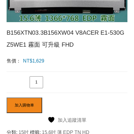
B156XTN03.3B156XW04 V8ACER E1-530G
Z5WE1 霧面 可升級 FHD
售價：
NT$
1,629
數量
加入購物車
加入追蹤清單
分類:
15吋
標籤:
15.6吋 薄 EDP TN HD