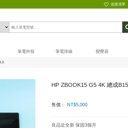
追蹤清單
筆電外殼
筆電排線
變壓器
.0
HP ZBOOK15 G5 4K 總成B15
售價：
NT$
5,000
良品近全新 保固3個月