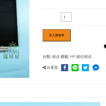
數量
加入購物車
分類:
總成
標籤:
HP 觸控總成
分享至: