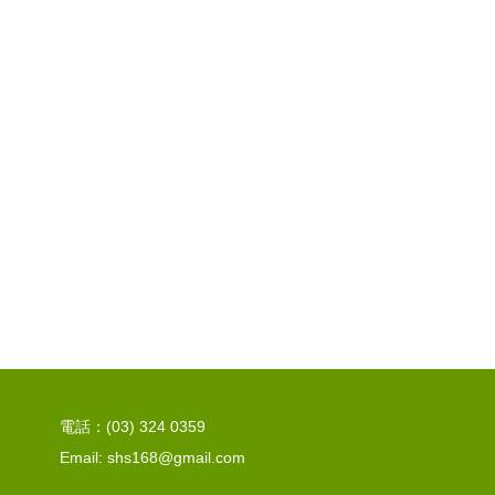
電話：(03) 324 0359
Email: shs168@gmail.com