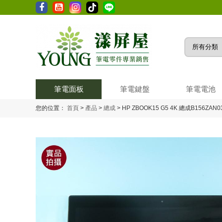
筆電面板
筆電鍵盤
筆電電池
您的位置：
首頁
>
產品
>
總成
>
HP ZBOOK15 G5 4K 總成B156ZAN03