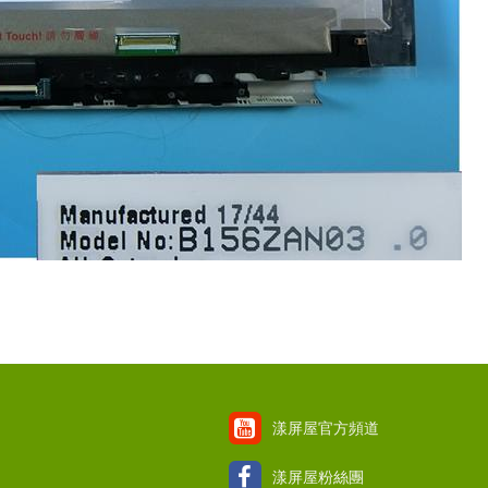
漾屏屋官方頻道
漾屏屋粉絲團