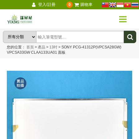
登入/註冊
購物車
0
您的位置：
首頁
>
產品
>
13吋
>
SONY PCG-41312P(VPCSA28GW)
VPCSA33GW CLAA133UA01 面板