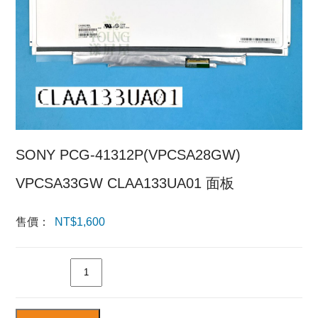
SONY PCG-41312P(VPCSA28GW)
VPCSA33GW CLAA133UA01 面板
售價：
NT$
1,600
數量