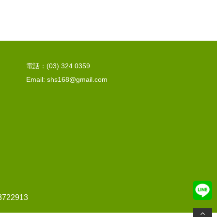
電話：(03) 324 0359
Email: shs168@gmail.com
22913