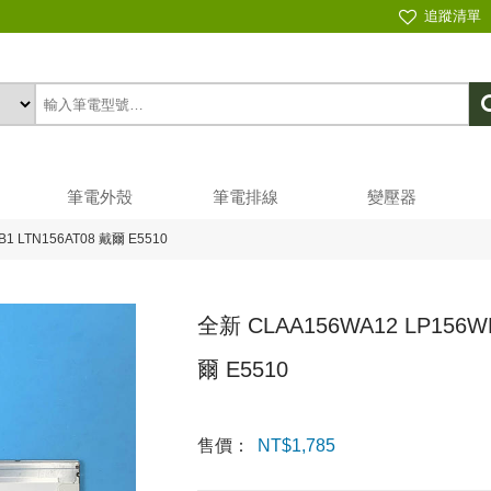
追蹤清單
筆電外殼
筆電排線
變壓器
1 LTN156AT08 戴爾 E5510
全新 CLAA156WA12 LP156WH
爾 E5510
售價：
NT$
1,785