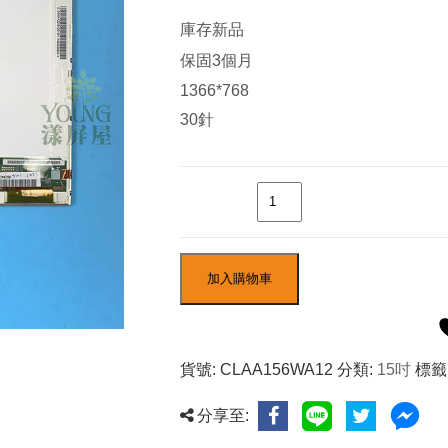
庫存新品
保固3個月
1366*768
30針
數量
加入購物車
貨號:
CLAA156WA12
分類:
15吋
標籤
分享至: