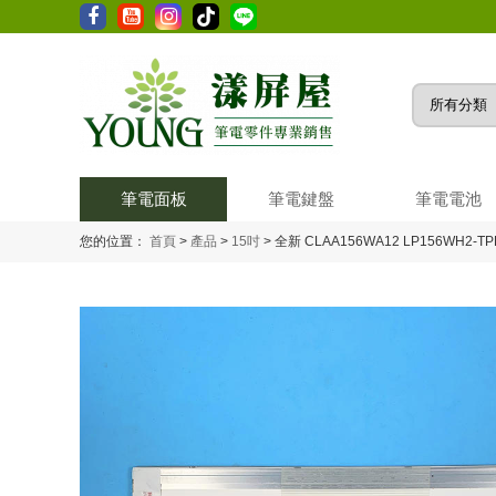
筆電面板
筆電鍵盤
筆電電池
您的位置：
首頁
>
產品
>
15吋
>
全新 CLAA156WA12 LP156WH2-TPB