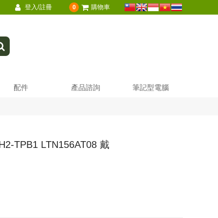
登入/註冊
購物車
0
配件
產品諮詢
筆記型電腦
2-TPB1 LTN156AT08 戴