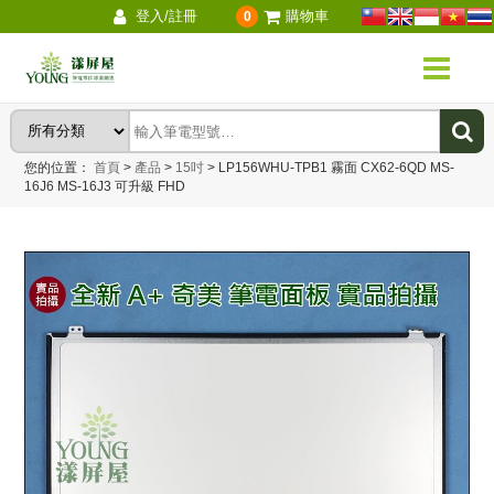
登入/註冊
購物車
0
您的位置：
首頁
>
產品
>
15吋
>
LP156WHU-TPB1 霧面 CX62-6QD MS-
16J6 MS-16J3 可升級 FHD