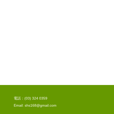
電話：(03) 324 0359
Email: shs168@gmail.com