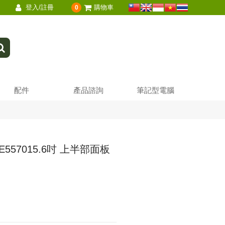
登入/註冊
購物車
0
配件
產品諮詢
筆記型電腦
5 E557015.6吋 上半部面板