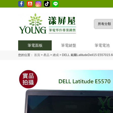
筆電面板
筆電鍵盤
筆電電池
您的位置：
首頁
>
產品
>
總成
>
DELL 戴爾LatitudeDell15 E55