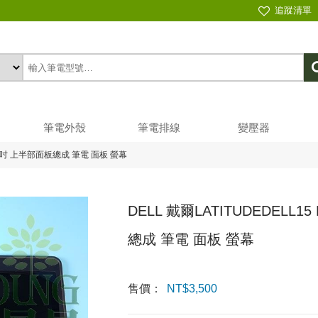
追蹤清單
筆電外殼
筆電排線
變壓器
7015.6吋 上半部面板總成 筆電 面板 螢幕
DELL 戴爾LATITUDEDELL1
總成 筆電 面板 螢幕
售價：
NT$
3,500