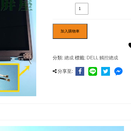
數量
加入購物車
分類:
總成
標籤:
DELL 觸控總成
分享至: