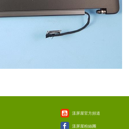
漾屏屋官方頻道
漾屏屋粉絲團