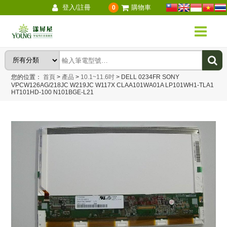
登入/註冊
購物車
0
您的位置：
首頁
>
產品
>
10.1~11.6吋
>
DELL 0234FR SONY
VPCW126AG/218JC W219JC W117X CLAA101WA01A LP101WH1-TLA1
HT101HD-100 N101BGE-L21