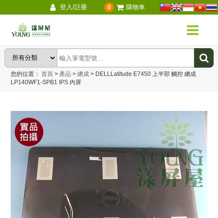
登入/註冊
購物車
0
您的位置：
首頁
>
產品
>
總成
>
DELLLatitude E7450 上半部 觸控 總成
LP140WF1-SPB1 IPS 內屏