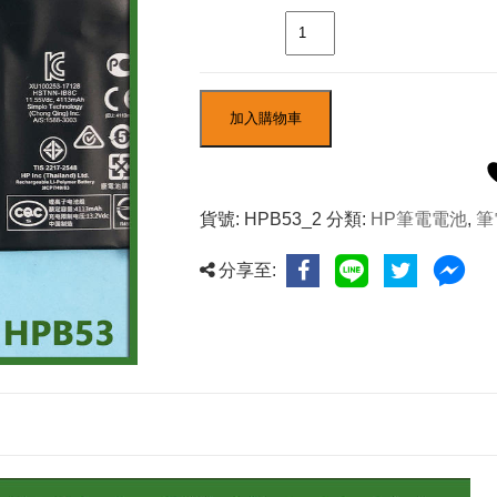
數量
加入購物車
貨號:
HPB53_2
分類:
HP筆電電池
,
筆
分享至: