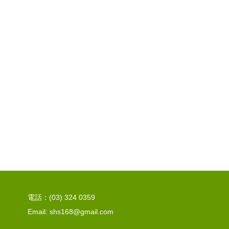
電話：(03) 324 0359
Email: shs168@gmail.com