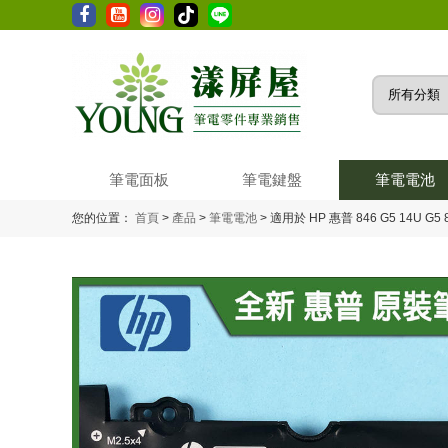
筆電面板
筆電鍵盤
筆電電池
您的位置：
首頁
>
產品
>
筆電電池
>
適用於 HP 惠普 846 G5 14U G5 