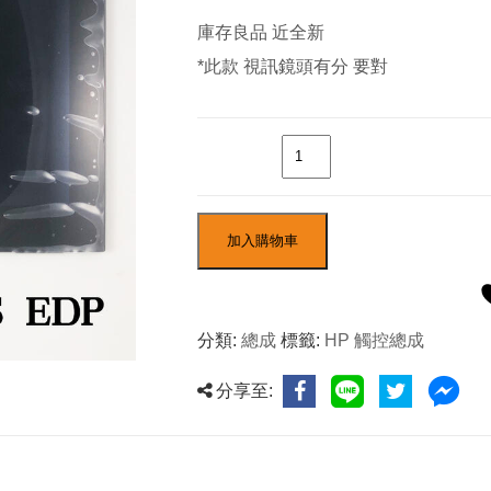
庫存良品 近全新
*此款 視訊鏡頭有分 要對
數量
加入購物車
分類:
總成
標籤:
HP 觸控總成
分享至: