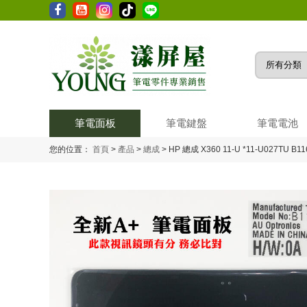
筆電面板
筆電鍵盤
筆電電池
您的位置：
首頁
>
產品
>
總成
>
HP 總成 X360 11-U *11-U027TU B1