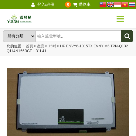
登入/註冊
購物車
0
您的位置：
首頁
>
產品
>
15吋
>
HP ENVY6-1015TX EVNY M6 TPN-Q132
Q114N156BGE-LB1L41