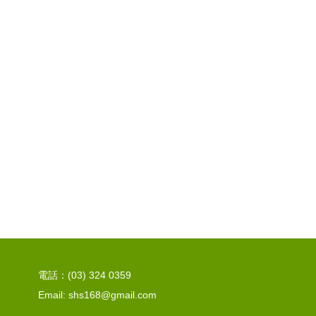
電話：(03) 324 0359
Email: shs168@gmail.com