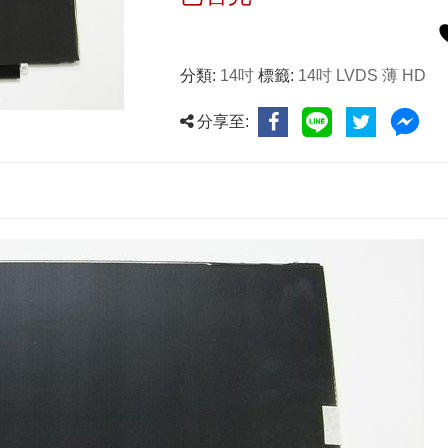
分類:
14吋
標籤:
14吋 LVDS 薄 HD
分享至: