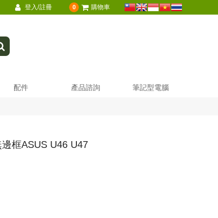
登入/註冊
購物車
0
配件
產品諮詢
筆記型電腦
邊框ASUS U46 U47