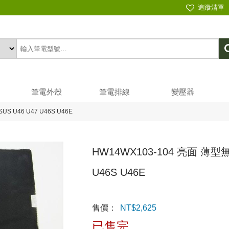
追蹤清單
筆電外殼
筆電排線
變壓器
S U46 U47 U46S U46E
HW14WX103-104 亮面 薄型無
U46S U46E
售價：
NT$
2,625
已售完