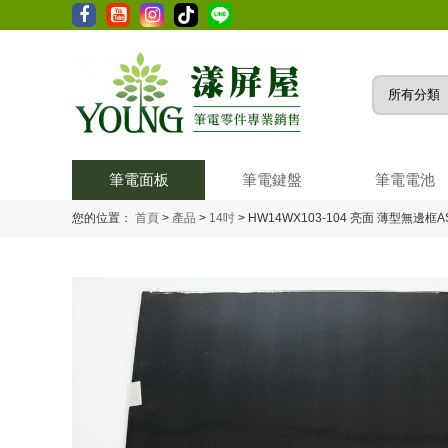
筆電面板
筆電鍵盤
筆電電池
您的位置：
首頁
>
產品
>
14吋
>
HW14WX103-104 亮面 薄型無邊框ASU