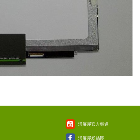
漾屏屋官方頻道
漾屏屋粉絲團