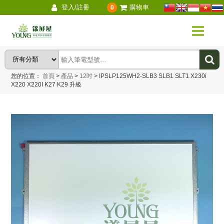
登入/註冊
購物車
0
您的位置：
首頁
>
產品
>
12吋
>
IPSLP125WH2-SLB3 SLB1 SLT1 X230i
X220 X220I K27 K29 升級