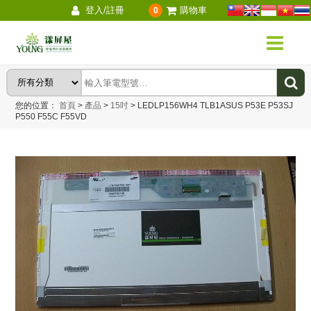
登入/註冊
購物車
0
您的位置：
首頁
>
產品
>
15吋
>
LEDLP156WH4 TLB1ASUS P53E P53SJ
P550 F55C F55VD