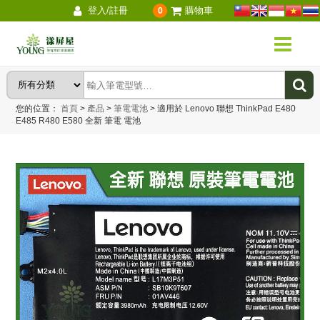
登入/註冊
購物車
0
您的位置：
首頁
>
產品
>
筆電電池
>
適用於 Lenovo 聯想 ThinkPad E480
E485 R480 E580 全新 筆電 電池