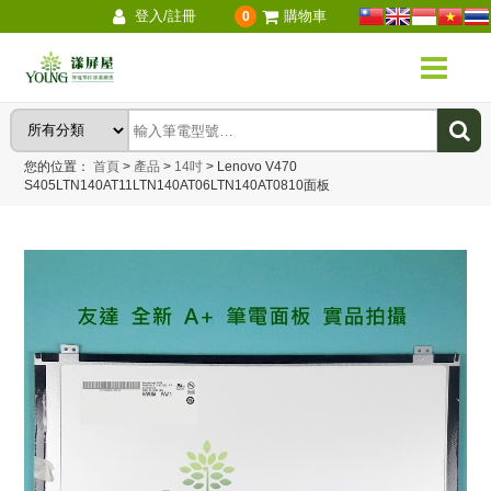
登入/註冊
購物車
0
您的位置：
首頁
>
產品
>
14吋
>
Lenovo V470
S405LTN140AT11LTN140AT06LTN140AT0810面板