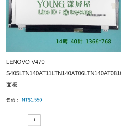
LENOVO V470
S405LTN140AT11LTN140AT06LTN140AT0810
面板
售價：
NT$
1,550
數量