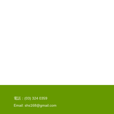
電話：(03) 324 0359
Email: shs168@gmail.com