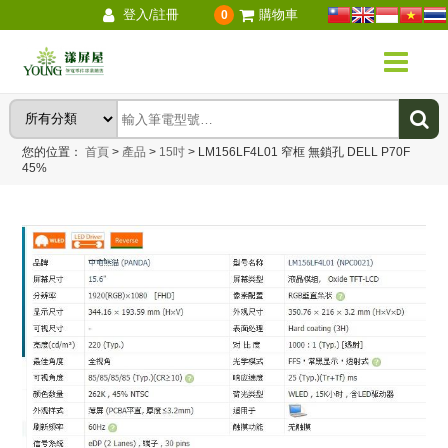
登入/註冊
購物車
0
您的位置：
首頁
>
產品
>
15吋
>
LM156LF4L01 窄框 無鎖孔 DELL P70F
45%