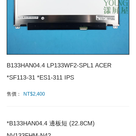
B133HAN04.4 LP133WF2-SPL1 ACER
*SF113-31 *ES1-311 IPS
售價：
NT$
2,400
*B133HAN04.4 邊板短 (22.8CM)
NV133FHM-N42