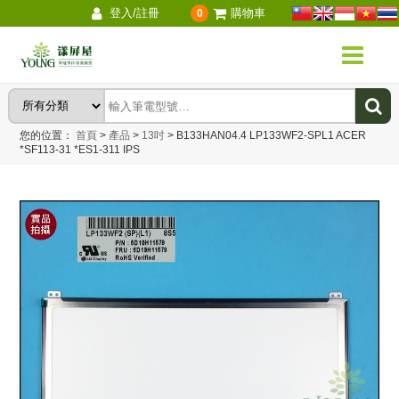
登入/註冊
購物車
0
您的位置：
首頁
>
產品
>
13吋
>
B133HAN04.4 LP133WF2-SPL1 ACER
*SF113-31 *ES1-311 IPS