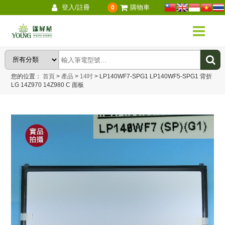
登入/註冊
購物車
0
您的位置：
首頁
>
產品
>
14吋
>
LP140WF7-SPG1 LP140WF5-SPG1 背折
LG 14Z970 14Z980 C 面板