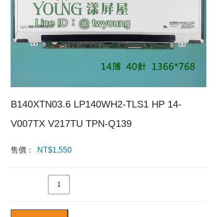
B140XTN03.6 LP140WH2-TLS1 HP 14-
V007TX V217TU TPN-Q139
售價：
NT$
1,550
數量