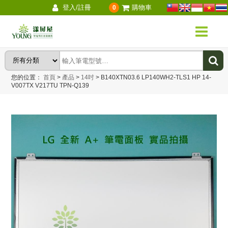
登入/註冊
購物車
0
您的位置：
首頁
>
產品
>
14吋
>
B140XTN03.6 LP140WH2-TLS1 HP 14-
V007TX V217TU TPN-Q139