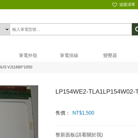
追蹤清單
筆電外殼
筆電排線
變壓器
US VJ11680*1050
LP154WE2-TLA1LP154W02-T
售價：
NT$
1,500
整新面板(請看關於我)