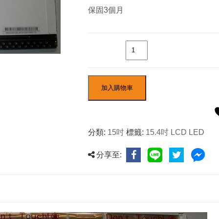
保固3個月
數量
加入購物車
分類:
15吋
標籤:
15.4吋 LCD LED
分享至: