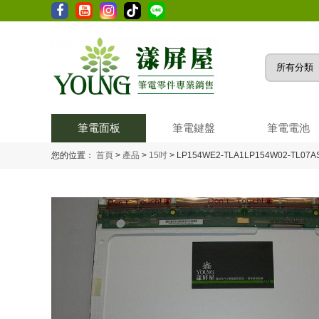
筆電面板
筆電鍵盤
筆電電池
您的位置：
首頁
>
產品
>
15吋
>
LP154WE2-TLA1LP154W02-TL07AS