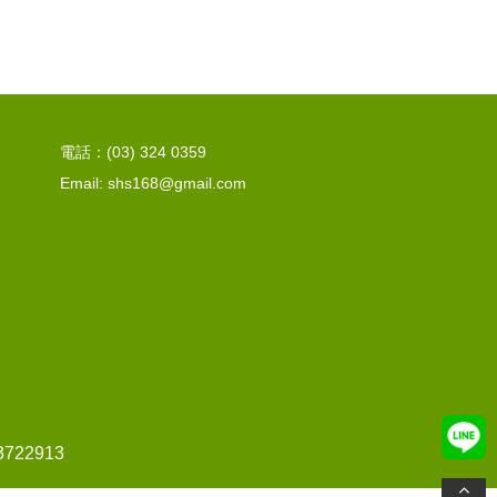
電話：(03) 324 0359
Email: shs168@gmail.com
22913