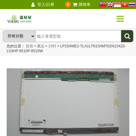
登入/註冊
購物車
0
您的位置：
首頁
>
產品
>
15吋
>
LP154WE2-TLA1LTN154MT02N154Z3-
L03HP 8510P 8510W