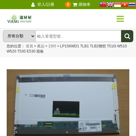
登入/註冊
購物車
0
您的位置：
首頁
>
產品
>
15吋
>
LP156WD1 TLB1 TLB2聯想 T510i W510
W520 T530 E530 面板