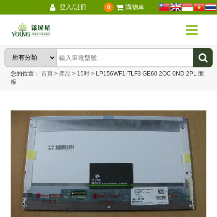
登入/註冊
購物車
0
您的位置：
首頁
>
產品
>
15吋
>
LP156WF1-TLF3 GE60 2OC 0ND 2PL 面
板