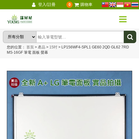
登入/註冊
購物車
0
您的位置：
首頁
>
產品
>
15吋
>
LP156WF4-SPL1 GE60 2QD GL62 7RD
MS-16GF 筆電 面板 螢幕