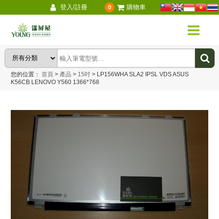
登入/註冊
購物車
0
您的位置：
首頁
>
產品
>
15吋
>
LP156WHA SLA2 IPSL VDS ASUS
K56CB LENOVO Y560 1366*768