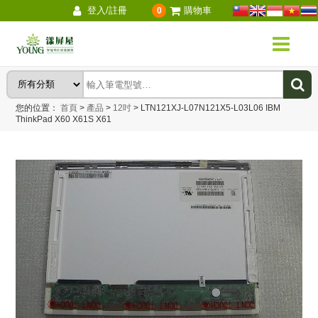
登入/註冊
購物車
0
您的位置：
首頁
>
產品
>
12吋
>
LTN121XJ-L07N121X5-L03L06 IBM
ThinkPad X60 X61S X61