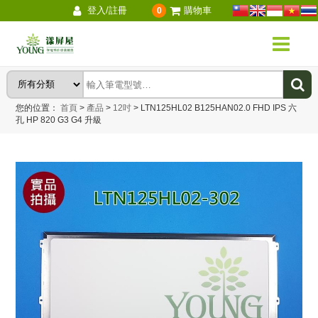
登入/註冊
購物車
0
您的位置：
首頁
>
產品
>
12吋
>
LTN125HL02 B125HAN02.0 FHD IPS 六
孔 HP 820 G3 G4 升級