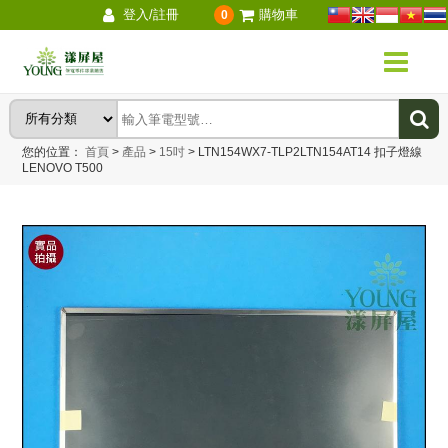
登入/註冊
購物車
0
您的位置：
首頁
>
產品
>
15吋
>
LTN154WX7-TLP2LTN154AT14 扣子燈線
LENOVO T500