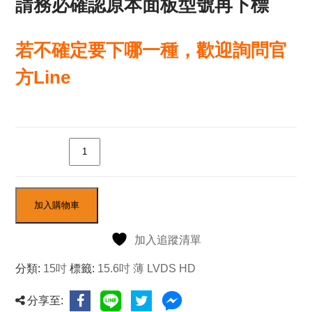
請務必確認原本面板型號再下標
若不確定要下哪一種，歡迎詢問官
方Line
數量
加入購物車
加入追蹤清單
分類:
15吋
標籤:
15.6吋 薄 LVDS HD
分享至: