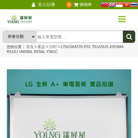
登入/註冊
購物車
0
您的位置：
首頁
>
產品
>
15吋
>
LTN156AT35-P01 T01ASUS X553MA
R510J VM590L R556L Y581C