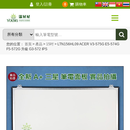
登入/註冊
購物車
0
您的位置：
首頁
>
產品
>
15吋
>
LTN156HL09 ACER V3-575G E5-574G
F5-572G 升級 G3-572 IPS