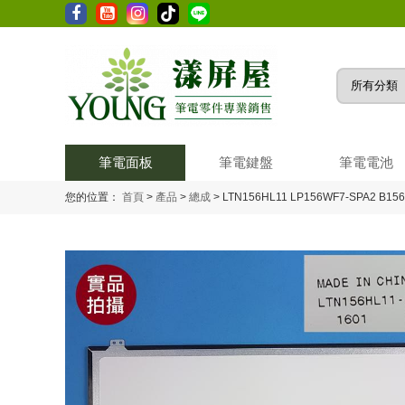
筆電面板
筆電鍵盤
筆電電池
您的位置：
首頁
>
產品
>
總成
>
LTN156HL11 LP156WF7-SPA2 B1