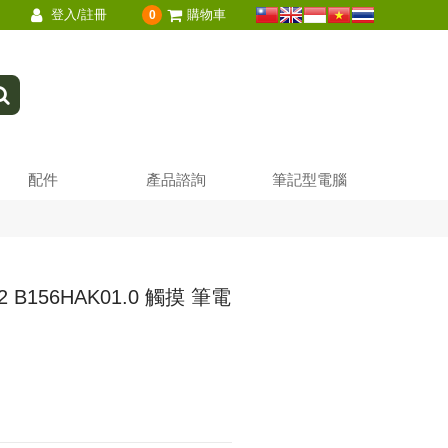
登入/註冊
購物車
0
配件
產品諮詢
筆記型電腦
A2 B156HAK01.0 觸摸 筆電