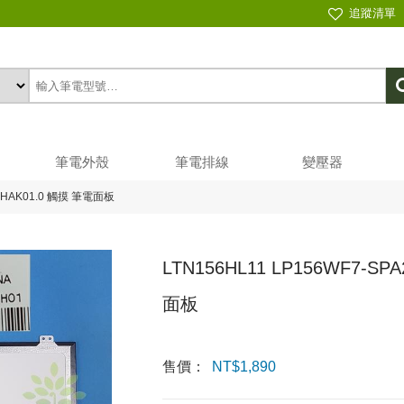
追蹤清單
筆電外殼
筆電排線
變壓器
56HAK01.0 觸摸 筆電面板
LTN156HL11 LP156WF7-SP
面板
售價：
NT$
1,890