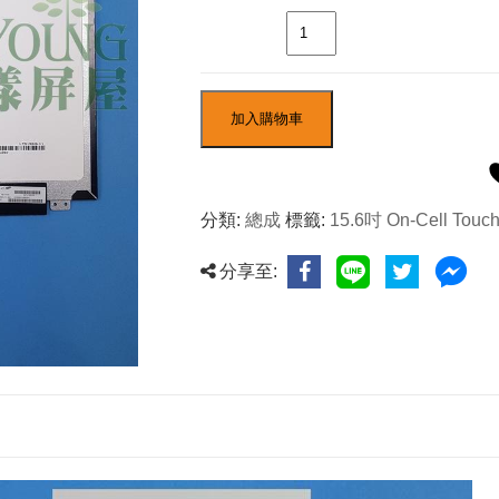
數量
加入購物車
分類:
總成
標籤:
15.6吋 On-Cell Touc
分享至: