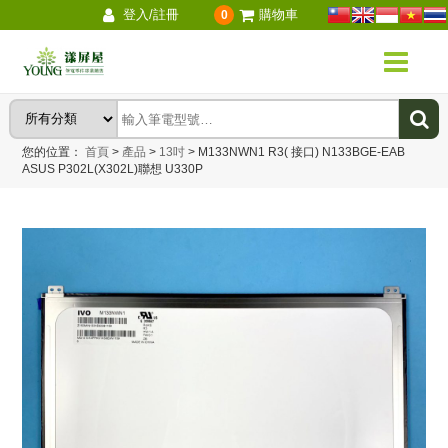
登入/註冊
購物車
0
您的位置：
首頁
>
產品
>
13吋
>
M133NWN1 R3( 接口) N133BGE-EAB
ASUS P302L(X302L)聯想 U330P