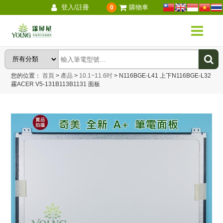
登入/註冊
購物車
0
您的位置：
首頁
>
產品
>
10.1~11.6吋
>
N116BGE-L41 上下N116BGE-L32
霧ACER V5-131B113B1131 面板