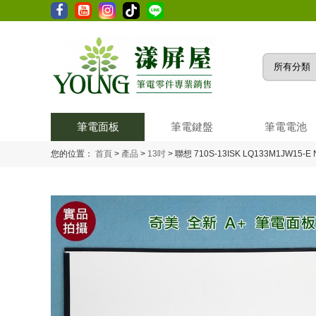
筆電面板
筆電鍵盤
筆電電池
您的位置：
首頁
>
產品
>
13吋
>
聯想 710S-13ISK LQ133M1JW15-E