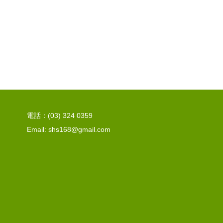
電話：(03) 324 0359
Email: shs168@gmail.com