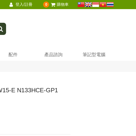
登入/註冊
購物車
0
配件
產品諮詢
筆記型電腦
W15-E N133HCE-GP1