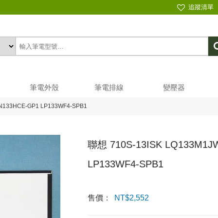
追蹤清單
筆電外殼
筆電排線
變壓器
 N133HCE-GP1 LP133WF4-SPB1
聯想 710S-13ISK LQ133M1J
LP133WF4-SPB1
售價：
NT$
2,552