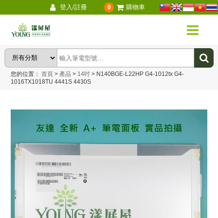
登入/註冊
購物車
0
您的位置：
首頁
>
產品
>
14吋
>
N140BGE-L22HP G4-1012tx G4-
1016TX1018TU 4441S 4430S