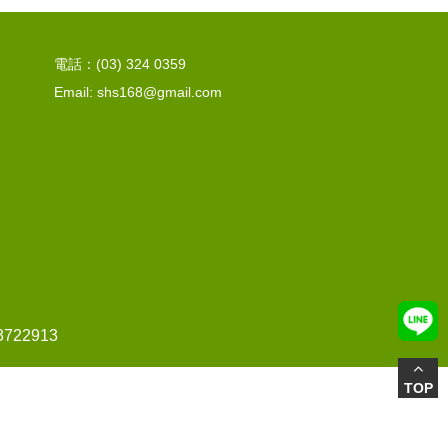
電話：(03) 324 0359
Email: shs168@gmail.com
22913
TOP