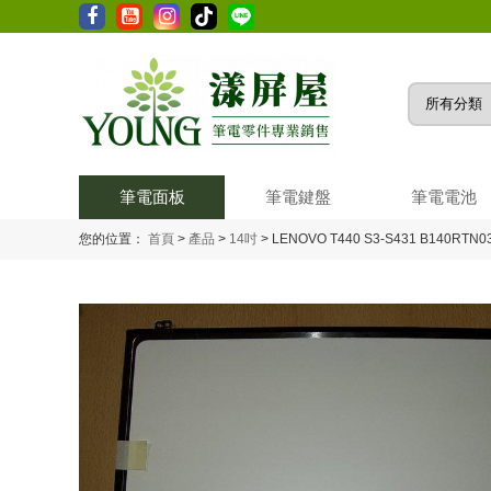
筆電面板
筆電鍵盤
筆電電池
您的位置：
首頁
>
產品
>
14吋
>
LENOVO T440 S3-S431 B140RTN03